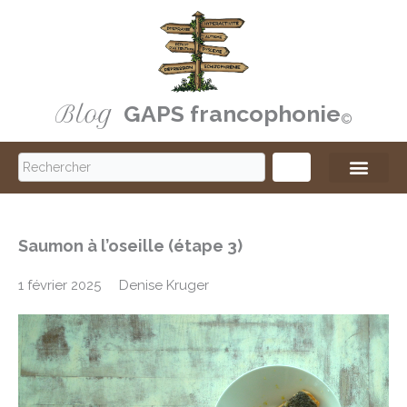
Aller
au
contenu
Blog
GAPS francophonie
©️
S
e
a
Saumon à l’oseille (étape 3)
r
1 février 2025
Denise Kruger
c
h