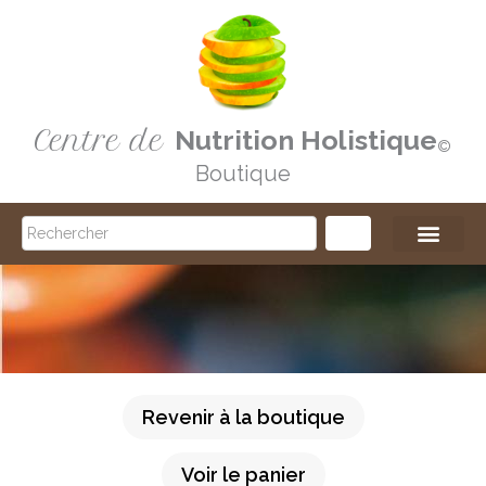
Aller
au
contenu
Centre de
Nutrition Holistique
©️
Boutique
Search
Revenir à la boutique
Voir le panier