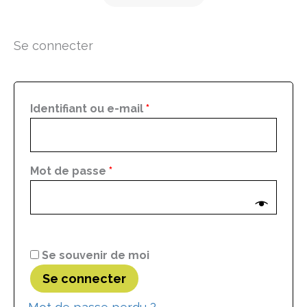
Obligatoire
Obligatoire
Obligatoire
Obligatoire
Se connecter
Identifiant ou e-mail
*
Mot de passe
*
Se souvenir de moi
Se connecter