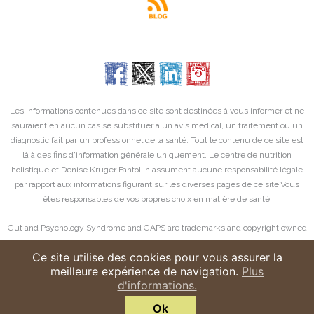
Les informations contenues dans ce site sont destinées à vous informer et ne
sauraient en aucun cas se substituer à un avis médical, un traitement ou un
diagnostic fait par un professionnel de la santé. Tout le contenu de ce site est
là à des fins d'information générale uniquement. Le centre de nutrition
holistique et Denise Kruger Fantoli n'assument aucune responsabilité légale
par rapport aux informations figurant sur les diverses pages de ce site.Vous
êtes responsables de vos propres choix en matière de santé.
Gut and Psychology Syndrome and GAPS are trademarks and copyright owned
by Dr Natasha Campbell-McBride worldwide and their unauthorised use is
Ce site utilise des cookies pour vous assurer la
strictly prohibited and all rights are reserved
meilleure expérience de navigation.
Plus
d'informations.
Centre de Nutrition Holistique
- Copyright 2017 © Tous droits
réservés -
Mentions légales
-
Contact
Ok