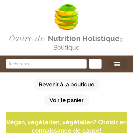
Aller
au
contenu
Centre de
Nutrition Holistique
©️
Boutique
Search
Revenir à la boutique
Voir le panier
Végan, végétarien, végétalien? Choisir en
connaissance de cause!