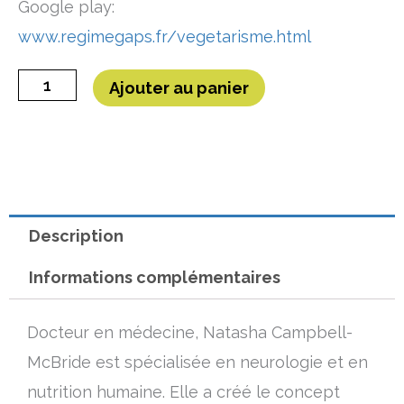
Google play:
www.regimegaps.fr/vegetarisme.html
quantité
Ajouter au panier
de
Végan,
végétarien,
végétalien?
Choisir
Description
en
Informations complémentaires
connaissance
de
Docteur en médecine, Natasha Campbell-
cause!
McBride est spécialisée en neurologie et en
nutrition humaine. Elle a créé le concept