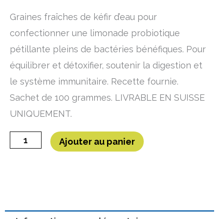
Graines fraîches de kéfir d’eau pour
confectionner une limonade probiotique
pétillante pleins de bactéries bénéfiques. Pour
équilibrer et détoxifier, soutenir la digestion et
le système immunitaire. Recette fournie.
Sachet de 100 grammes. LIVRABLE EN SUISSE
UNIQUEMENT.
quantité
Ajouter au panier
de
Graines
fraîches
de