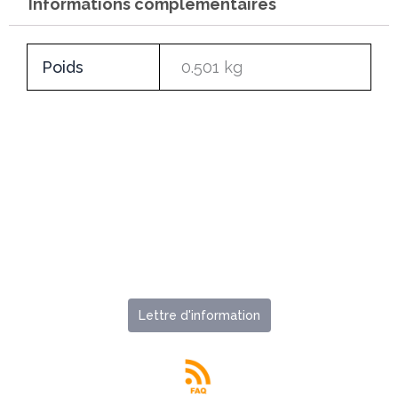
kéfir
Informations complémentaires
d'eau
Poids
0.501 kg
Lettre d'information