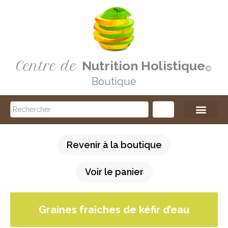
Aller
au
contenu
Centre de
Nutrition Holistique
©️
Boutique
Search
Revenir à la boutique
Voir le panier
Graines fraîches de kéfir d’eau