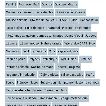
Fertilité
Fromage
Fruit
Glucide
Glucose
Goutte
Graine de chanvre
Graine de chia
Graine de lin
Graisse
Graisse animale
Graisse de poulet
Grillade
Guide
Haricot azuki
Huile d'olive
Huile de coco
Hydromel
Insuline
Intolérance
Intolérance au gluten
Jambes sans repos
Jaune d'oeuf
Jus vert
Légume
Légumineuse
Matière grasse
Milk-shake GAPS
Noix
Nourrisson
Oeuf
Organisme
Ortie
Papier sulfurisé
Peau de poulet
Polypes
Probiotique
Produit laitier
Protéine
Protéine animale
Racine de Maca
Recette
Régime
Régime d'introduction
Régime global
Salive excessive
Soufre
Soupe
Sténose
Sucre
Supervision
Symptome
Système nerveux
Tension artérielle
Tisane
Tolérance
Toux
Toxines dans la viande
Transpiration
Typage métabolique
Urine rouge
Urticaire chronique
Végétaux
Viande