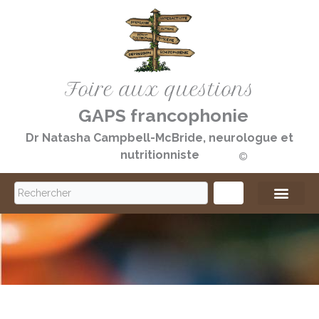
Aller
au
contenu
Foire aux questions
GAPS francophonie
Dr Natasha Campbell-McBride, neurologue et
nutritionniste
©️
S
e
a
r
c
h