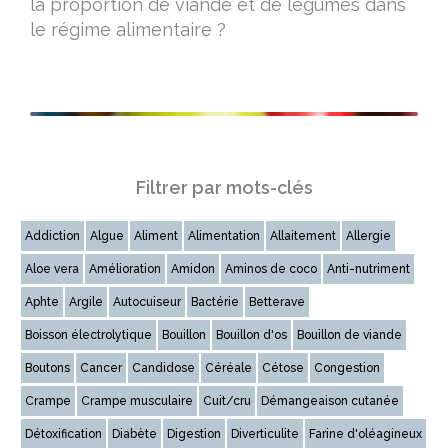
la proportion de viande et de légumes dans
le régime alimentaire ?
Filtrer par mots-clés
Addiction
Algue
Aliment
Alimentation
Allaitement
Allergie
Aloe vera
Amélioration
Amidon
Aminos de coco
Anti-nutriment
Aphte
Argile
Autocuiseur
Bactérie
Betterave
Boisson électrolytique
Bouillon
Bouillon d'os
Bouillon de viande
Boutons
Cancer
Candidose
Céréale
Cétose
Congestion
Crampe
Crampe musculaire
Cuit/cru
Démangeaison cutanée
Détoxification
Diabète
Digestion
Diverticulite
Farine d'oléagineux