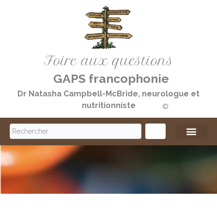
Aller
au
contenu
Foire aux questions
GAPS francophonie
Dr Natasha Campbell-McBride, neurologue et
nutritionniste
©️
S
e
a
r
c
h