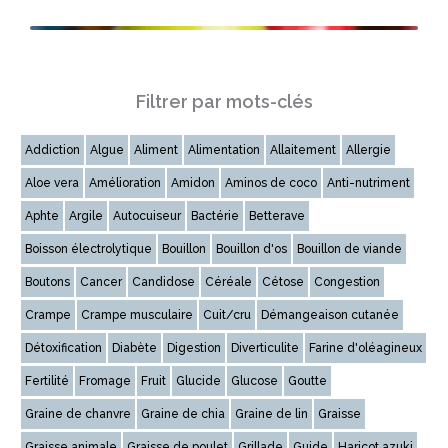
Filtrer par mots-clés
Addiction
Algue
Aliment
Alimentation
Allaitement
Allergie
Aloe vera
Amélioration
Amidon
Aminos de coco
Anti-nutriment
Aphte
Argile
Autocuiseur
Bactérie
Betterave
Boisson électrolytique
Bouillon
Bouillon d'os
Bouillon de viande
Boutons
Cancer
Candidose
Céréale
Cétose
Congestion
Crampe
Crampe musculaire
Cuit/cru
Démangeaison cutanée
Détoxification
Diabète
Digestion
Diverticulite
Farine d'oléagineux
Fertilité
Fromage
Fruit
Glucide
Glucose
Goutte
Graine de chanvre
Graine de chia
Graine de lin
Graisse
Graisse animale
Graisse de poulet
Grillade
Guide
Haricot azuki