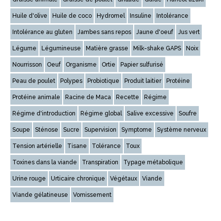
Huile d'olive
Huile de coco
Hydromel
Insuline
Intolérance
Intolérance au gluten
Jambes sans repos
Jaune d'oeuf
Jus vert
Légume
Légumineuse
Matière grasse
Milk-shake GAPS
Noix
Nourrisson
Oeuf
Organisme
Ortie
Papier sulfurisé
Peau de poulet
Polypes
Probiotique
Produit laitier
Protéine
Protéine animale
Racine de Maca
Recette
Régime
Régime d'introduction
Régime global
Salive excessive
Soufre
Soupe
Sténose
Sucre
Supervision
Symptome
Système nerveux
Tension artérielle
Tisane
Tolérance
Toux
Toxines dans la viande
Transpiration
Typage métabolique
Urine rouge
Urticaire chronique
Végétaux
Viande
Viande gélatineuse
Vomissement