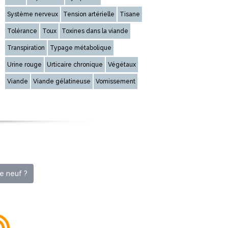
Système nerveux
Tension artérielle
Tisane
Tolérance
Toux
Toxines dans la viande
Transpiration
Typage métabolique
Urine rouge
Urticaire chronique
Végétaux
Viande
Viande gélatineuse
Vomissement
e neuf ?