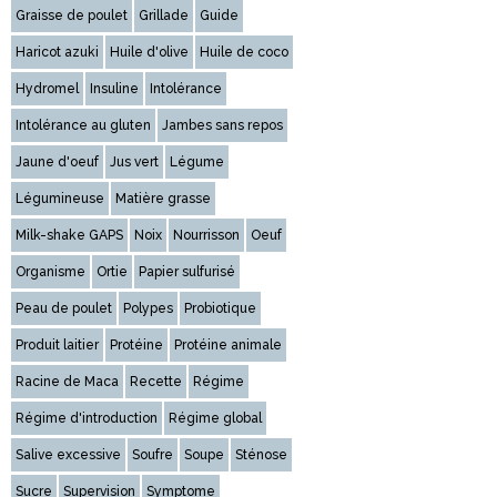
Graisse de poulet
Grillade
Guide
Haricot azuki
Huile d'olive
Huile de coco
Hydromel
Insuline
Intolérance
Intolérance au gluten
Jambes sans repos
Jaune d'oeuf
Jus vert
Légume
Légumineuse
Matière grasse
Milk-shake GAPS
Noix
Nourrisson
Oeuf
Organisme
Ortie
Papier sulfurisé
Peau de poulet
Polypes
Probiotique
Produit laitier
Protéine
Protéine animale
Racine de Maca
Recette
Régime
Régime d'introduction
Régime global
Salive excessive
Soufre
Soupe
Sténose
Sucre
Supervision
Symptome