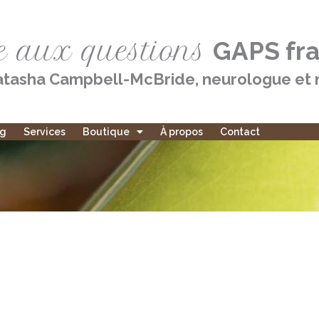
e aux questions
GAPS fr
tasha Campbell-McBride, neurologue et n
og
Services
Boutique
À propos
Contact