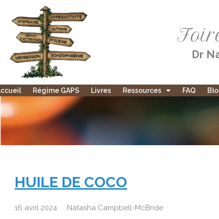
Aller
au
Foir
contenu
Dr Na
ccueil
Régime GAPS
Livres
Ressources
FAQ
Bl
HUILE DE COCO
16 avril 2024
Natasha Campbell-McBride