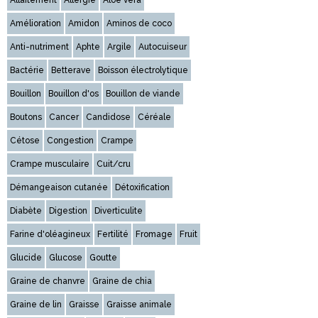
Allaitement
Allergie
Aloe vera
Amélioration
Amidon
Aminos de coco
Anti-nutriment
Aphte
Argile
Autocuiseur
Bactérie
Betterave
Boisson électrolytique
Bouillon
Bouillon d'os
Bouillon de viande
Boutons
Cancer
Candidose
Céréale
Cétose
Congestion
Crampe
Crampe musculaire
Cuit/cru
Démangeaison cutanée
Détoxification
Diabète
Digestion
Diverticulite
Farine d'oléagineux
Fertilité
Fromage
Fruit
Glucide
Glucose
Goutte
Graine de chanvre
Graine de chia
Graine de lin
Graisse
Graisse animale