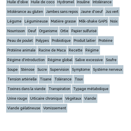
Huile d'olive
Huile de coco
Hydromel
Insuline
Intolérance
Intolérance au gluten
Jambes sans repos
Jaune d'oeuf
Jus vert
Légume
Légumineuse
Matière grasse
Milk-shake GAPS
Noix
Nourrisson
Oeuf
Organisme
Ortie
Papier sulfurisé
Peau de poulet
Polypes
Probiotique
Produit laitier
Protéine
Protéine animale
Racine de Maca
Recette
Régime
Régime d'introduction
Régime global
Salive excessive
Soufre
Soupe
Sténose
Sucre
Supervision
Symptome
Système nerveux
Tension artérielle
Tisane
Tolérance
Toux
Toxines dans la viande
Transpiration
Typage métabolique
Urine rouge
Urticaire chronique
Végétaux
Viande
Viande gélatineuse
Vomissement