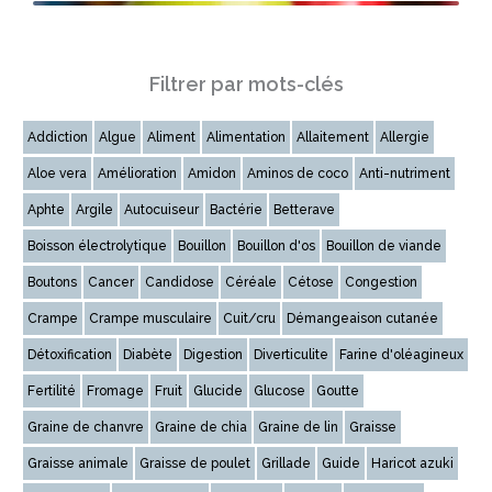
Filtrer par mots-clés
Addiction
Algue
Aliment
Alimentation
Allaitement
Allergie
Aloe vera
Amélioration
Amidon
Aminos de coco
Anti-nutriment
Aphte
Argile
Autocuiseur
Bactérie
Betterave
Boisson électrolytique
Bouillon
Bouillon d'os
Bouillon de viande
Boutons
Cancer
Candidose
Céréale
Cétose
Congestion
Crampe
Crampe musculaire
Cuit/cru
Démangeaison cutanée
Détoxification
Diabète
Digestion
Diverticulite
Farine d'oléagineux
Fertilité
Fromage
Fruit
Glucide
Glucose
Goutte
Graine de chanvre
Graine de chia
Graine de lin
Graisse
Graisse animale
Graisse de poulet
Grillade
Guide
Haricot azuki