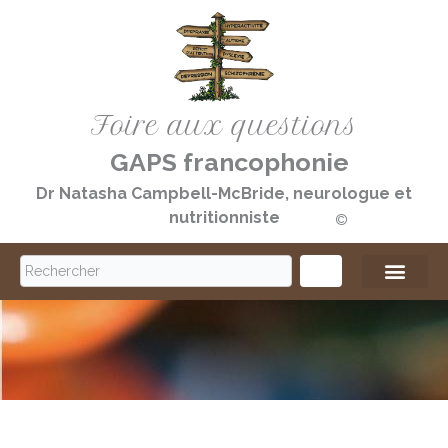
Aller
au
contenu
Foire aux questions
GAPS francophonie
Dr Natasha Campbell-McBride, neurologue et
nutritionniste
©️
S
e
a
r
c
h