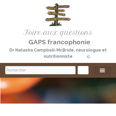
Aller
au
contenu
Foire aux questions
GAPS francophonie
Dr Natasha Campbell-McBride, neurologue et
nutritionniste
©️
S
e
a
r
c
h