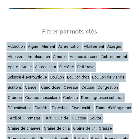
Filtrer par mots-clés
Addiction
Algue
Aliment
Alimentation
Allaitement
Allergie
Aloe vera
Amélioration
Amidon
Aminos de coco
Anti-nutriment
Aphte
Argile
Autocuiseur
Bactérie
Betterave
Boisson électrolytique
Bouillon
Bouillon d'os
Bouillon de viande
Boutons
Cancer
Candidose
Céréale
Cétose
Congestion
Crampe
Crampe musculaire
Cuit/cru
Démangeaison cutanée
Détoxification
Diabète
Digestion
Diverticulite
Farine d'oléagineux
Fertilité
Fromage
Fruit
Glucide
Glucose
Goutte
Graine de chanvre
Graine de chia
Graine de lin
Graisse
Graisse animale
Graisse de poulet
Grillade
Guide
Haricot azuki