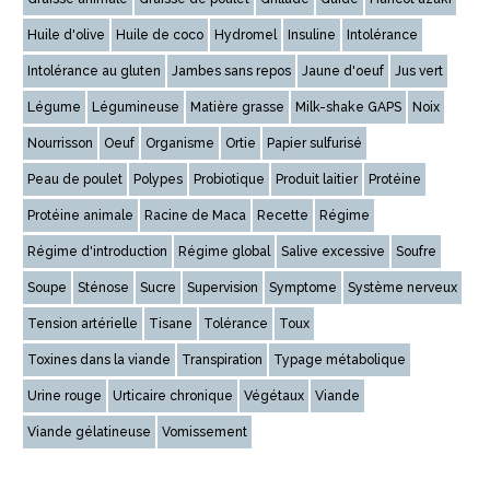
Huile d'olive
Huile de coco
Hydromel
Insuline
Intolérance
Intolérance au gluten
Jambes sans repos
Jaune d'oeuf
Jus vert
Légume
Légumineuse
Matière grasse
Milk-shake GAPS
Noix
Nourrisson
Oeuf
Organisme
Ortie
Papier sulfurisé
Peau de poulet
Polypes
Probiotique
Produit laitier
Protéine
Protéine animale
Racine de Maca
Recette
Régime
Régime d'introduction
Régime global
Salive excessive
Soufre
Soupe
Sténose
Sucre
Supervision
Symptome
Système nerveux
Tension artérielle
Tisane
Tolérance
Toux
Toxines dans la viande
Transpiration
Typage métabolique
Urine rouge
Urticaire chronique
Végétaux
Viande
Viande gélatineuse
Vomissement