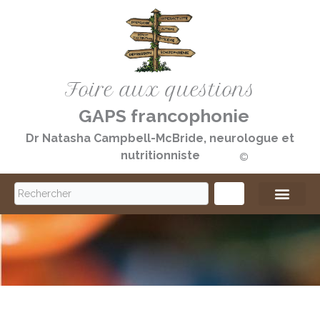
Aller
au
contenu
Foire aux questions
GAPS francophonie
Dr Natasha Campbell-McBride, neurologue et
nutritionniste
©️
S
e
a
r
c
h