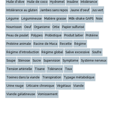
Huile d'olive
Huile de coco
Hydromel
Insuline
Intolérance
Intolérance au gluten
Jambes sans repos
Jaune d'oeuf
Jus vert
Légume
Légumineuse
Matière grasse
Milk-shake GAPS
Noix
Nourrisson
Oeuf
Organisme
Ortie
Papier sulfurisé
Peau de poulet
Polypes
Probiotique
Produit laitier
Protéine
Protéine animale
Racine de Maca
Recette
Régime
Régime d'introduction
Régime global
Salive excessive
Soufre
Soupe
Sténose
Sucre
Supervision
Symptome
Système nerveux
Tension artérielle
Tisane
Tolérance
Toux
Toxines dans la viande
Transpiration
Typage métabolique
Urine rouge
Urticaire chronique
Végétaux
Viande
Viande gélatineuse
Vomissement