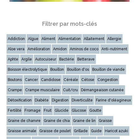
Filtrer par mots-clés
Addiction
Algue
Aliment
Alimentation
Allaitement
Allergie
Aloe vera
Amélioration
Amidon
Aminos de coco
Anti-nutriment
Aphte
Argile
Autocuiseur
Bactérie
Betterave
Boisson électrolytique
Bouillon
Bouillon d'os
Bouillon de viande
Boutons
Cancer
Candidose
Céréale
Cétose
Congestion
Crampe
Crampe musculaire
Cuit/cru
Démangeaison cutanée
Détoxification
Diabète
Digestion
Diverticulite
Farine d'oléagineux
Fertilité
Fromage
Fruit
Glucide
Glucose
Goutte
Graine de chanvre
Graine de chia
Graine de lin
Graisse
Graisse animale
Graisse de poulet
Grillade
Guide
Haricot azuki