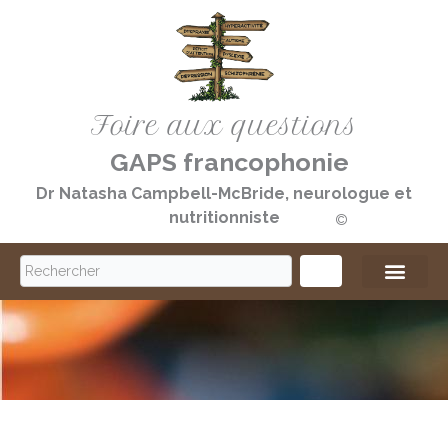
Aller
au
contenu
Foire aux questions
GAPS francophonie
Dr Natasha Campbell-McBride, neurologue et
nutritionniste
©️
S
e
a
r
c
h