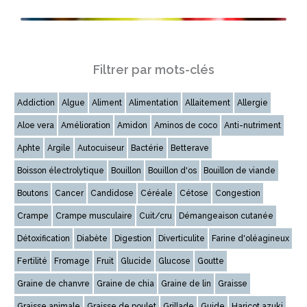
Filtrer par mots-clés
Addiction
Algue
Aliment
Alimentation
Allaitement
Allergie
Aloe vera
Amélioration
Amidon
Aminos de coco
Anti-nutriment
Aphte
Argile
Autocuiseur
Bactérie
Betterave
Boisson électrolytique
Bouillon
Bouillon d'os
Bouillon de viande
Boutons
Cancer
Candidose
Céréale
Cétose
Congestion
Crampe
Crampe musculaire
Cuit/cru
Démangeaison cutanée
Détoxification
Diabète
Digestion
Diverticulite
Farine d'oléagineux
Fertilité
Fromage
Fruit
Glucide
Glucose
Goutte
Graine de chanvre
Graine de chia
Graine de lin
Graisse
Graisse animale
Graisse de poulet
Grillade
Guide
Haricot azuki