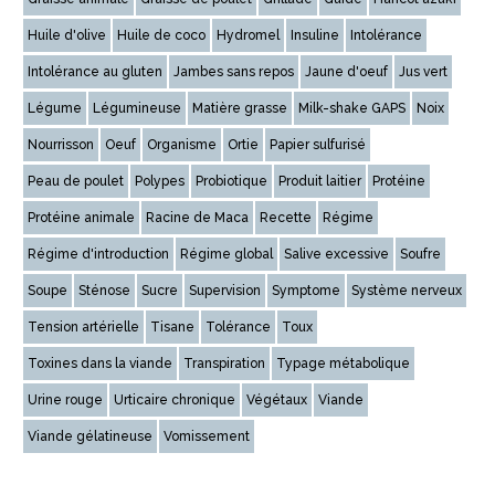
Huile d'olive
Huile de coco
Hydromel
Insuline
Intolérance
Intolérance au gluten
Jambes sans repos
Jaune d'oeuf
Jus vert
Légume
Légumineuse
Matière grasse
Milk-shake GAPS
Noix
Nourrisson
Oeuf
Organisme
Ortie
Papier sulfurisé
Peau de poulet
Polypes
Probiotique
Produit laitier
Protéine
Protéine animale
Racine de Maca
Recette
Régime
Régime d'introduction
Régime global
Salive excessive
Soufre
Soupe
Sténose
Sucre
Supervision
Symptome
Système nerveux
Tension artérielle
Tisane
Tolérance
Toux
Toxines dans la viande
Transpiration
Typage métabolique
Urine rouge
Urticaire chronique
Végétaux
Viande
Viande gélatineuse
Vomissement