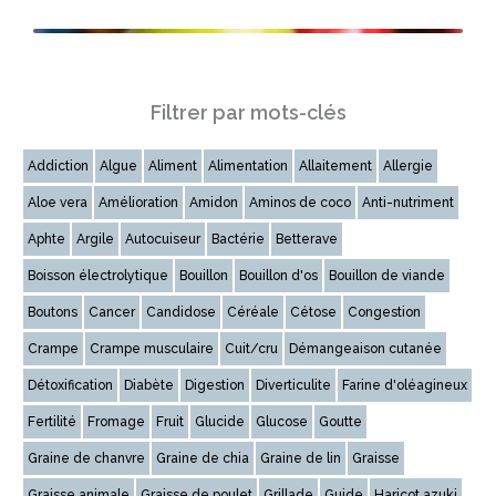
Filtrer par mots-clés
Addiction
Algue
Aliment
Alimentation
Allaitement
Allergie
Aloe vera
Amélioration
Amidon
Aminos de coco
Anti-nutriment
Aphte
Argile
Autocuiseur
Bactérie
Betterave
Boisson électrolytique
Bouillon
Bouillon d'os
Bouillon de viande
Boutons
Cancer
Candidose
Céréale
Cétose
Congestion
Crampe
Crampe musculaire
Cuit/cru
Démangeaison cutanée
Détoxification
Diabète
Digestion
Diverticulite
Farine d'oléagineux
Fertilité
Fromage
Fruit
Glucide
Glucose
Goutte
Graine de chanvre
Graine de chia
Graine de lin
Graisse
Graisse animale
Graisse de poulet
Grillade
Guide
Haricot azuki