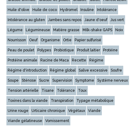
Huile d'olive
Huile de coco
Hydromel
Insuline
Intolérance
Intolérance au gluten
Jambes sans repos
Jaune d'oeuf
Jus vert
Légume
Légumineuse
Matière grasse
Milk-shake GAPS
Noix
Nourrisson
Oeuf
Organisme
Ortie
Papier sulfurisé
Peau de poulet
Polypes
Probiotique
Produit laitier
Protéine
Protéine animale
Racine de Maca
Recette
Régime
Régime d'introduction
Régime global
Salive excessive
Soufre
Soupe
Sténose
Sucre
Supervision
Symptome
Système nerveux
Tension artérielle
Tisane
Tolérance
Toux
Toxines dans la viande
Transpiration
Typage métabolique
Urine rouge
Urticaire chronique
Végétaux
Viande
Viande gélatineuse
Vomissement