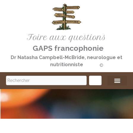
Aller
au
contenu
Foire aux questions
GAPS francophonie
Dr Natasha Campbell-McBride, neurologue et
nutritionniste
©️
S
e
a
r
c
h