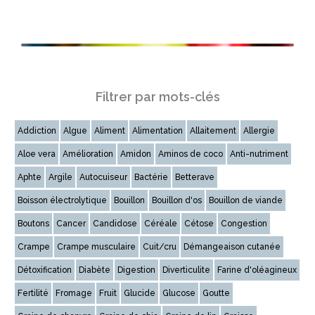
Filtrer par mots-clés
Addiction
Algue
Aliment
Alimentation
Allaitement
Allergie
Aloe vera
Amélioration
Amidon
Aminos de coco
Anti-nutriment
Aphte
Argile
Autocuiseur
Bactérie
Betterave
Boisson électrolytique
Bouillon
Bouillon d'os
Bouillon de viande
Boutons
Cancer
Candidose
Céréale
Cétose
Congestion
Crampe
Crampe musculaire
Cuit/cru
Démangeaison cutanée
Détoxification
Diabète
Digestion
Diverticulite
Farine d'oléagineux
Fertilité
Fromage
Fruit
Glucide
Glucose
Goutte