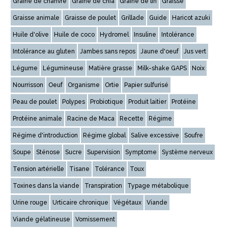
Graine de chanvre
Graine de chia
Graine de lin
Graisse
Graisse animale
Graisse de poulet
Grillade
Guide
Haricot azuki
Huile d'olive
Huile de coco
Hydromel
Insuline
Intolérance
Intolérance au gluten
Jambes sans repos
Jaune d'oeuf
Jus vert
Légume
Légumineuse
Matière grasse
Milk-shake GAPS
Noix
Nourrisson
Oeuf
Organisme
Ortie
Papier sulfurisé
Peau de poulet
Polypes
Probiotique
Produit laitier
Protéine
Protéine animale
Racine de Maca
Recette
Régime
Régime d'introduction
Régime global
Salive excessive
Soufre
Soupe
Sténose
Sucre
Supervision
Symptome
Système nerveux
Tension artérielle
Tisane
Tolérance
Toux
Toxines dans la viande
Transpiration
Typage métabolique
Urine rouge
Urticaire chronique
Végétaux
Viande
Viande gélatineuse
Vomissement