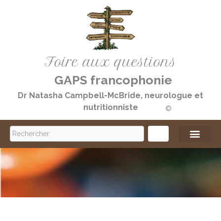
Aller
au
contenu
Foire aux questions
GAPS francophonie
Dr Natasha Campbell-McBride, neurologue et
nutritionniste
©️
S
e
a
r
c
h