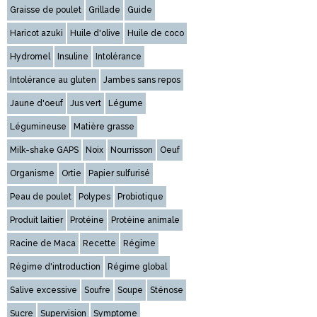
Graisse de poulet
Grillade
Guide
Haricot azuki
Huile d'olive
Huile de coco
Hydromel
Insuline
Intolérance
Intolérance au gluten
Jambes sans repos
Jaune d'oeuf
Jus vert
Légume
Légumineuse
Matière grasse
Milk-shake GAPS
Noix
Nourrisson
Oeuf
Organisme
Ortie
Papier sulfurisé
Peau de poulet
Polypes
Probiotique
Produit laitier
Protéine
Protéine animale
Racine de Maca
Recette
Régime
Régime d'introduction
Régime global
Salive excessive
Soufre
Soupe
Sténose
Sucre
Supervision
Symptome