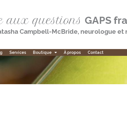
e aux questions
GAPS fr
tasha Campbell-McBride, neurologue et n
og
Services
Boutique
À propos
Contact