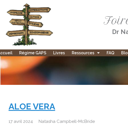
Aller
au
Foir
contenu
Dr Na
ccueil
Régime GAPS
Livres
Ressources
FAQ
Bl
ALOE VERA
17 avril 2024
Natasha Campbell-McBride