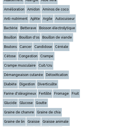
Allaitement
Allergie
Aloe vera
Amélioration
Amidon
Aminos de coco
Anti-nutriment
Aphte
Argile
Autocuiseur
Bactérie
Betterave
Boisson électrolytique
Bouillon
Bouillon d'os
Bouillon de viande
Boutons
Cancer
Candidose
Céréale
Cétose
Congestion
Crampe
Crampe musculaire
Cuit/cru
Démangeaison cutanée
Détoxification
Diabète
Digestion
Diverticulite
Farine d'oléagineux
Fertilité
Fromage
Fruit
Glucide
Glucose
Goutte
Graine de chanvre
Graine de chia
Graine de lin
Graisse
Graisse animale