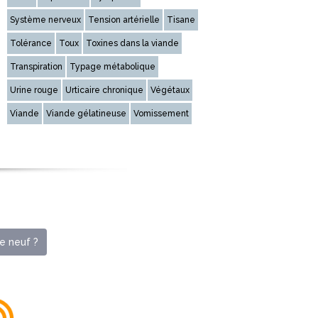
Système nerveux
Tension artérielle
Tisane
Tolérance
Toux
Toxines dans la viande
Transpiration
Typage métabolique
Urine rouge
Urticaire chronique
Végétaux
Viande
Viande gélatineuse
Vomissement
e neuf ?