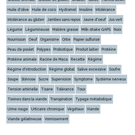
Huile d'olive
Huile de coco
Hydromel
Insuline
Intolérance
Intolérance au gluten
Jambes sans repos
Jaune d'oeuf
Jus vert
Légume
Légumineuse
Matière grasse
Milk-shake GAPS
Noix
Nourrisson
Oeuf
Organisme
Ortie
Papier sulfurisé
Peau de poulet
Polypes
Probiotique
Produit laitier
Protéine
Protéine animale
Racine de Maca
Recette
Régime
Régime d'introduction
Régime global
Salive excessive
Soufre
Soupe
Sténose
Sucre
Supervision
Symptome
Système nerveux
Tension artérielle
Tisane
Tolérance
Toux
Toxines dans la viande
Transpiration
Typage métabolique
Urine rouge
Urticaire chronique
Végétaux
Viande
Viande gélatineuse
Vomissement