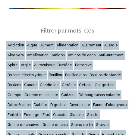
Filtrer par mots-clés
Addiction
Algue
Aliment
Alimentation
Allaitement
Allergie
Aloe vera
Amélioration
Amidon
Aminos de coco
Anti-nutriment
Aphte
Argile
Autocuiseur
Bactérie
Betterave
Boisson électrolytique
Bouillon
Bouillon d'os
Bouillon de viande
Boutons
Cancer
Candidose
Céréale
Cétose
Congestion
Crampe
Crampe musculaire
Cuit/cru
Démangeaison cutanée
Détoxification
Diabète
Digestion
Diverticulite
Farine d'oléagineux
Fertilité
Fromage
Fruit
Glucide
Glucose
Goutte
Graine de chanvre
Graine de chia
Graine de lin
Graisse
Graisse animale
Graisse de poulet
Grillade
Guide
Haricot azuki