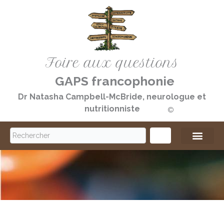
Aller
au
contenu
Foire aux questions
GAPS francophonie
Dr Natasha Campbell-McBride, neurologue et
nutritionniste
©️
S
e
a
r
c
h