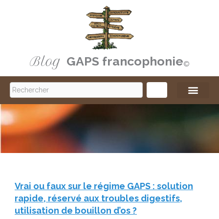
Aller
au
contenu
Blog
GAPS francophonie
©️
S
e
a
r
c
h
Vrai ou faux sur le régime GAPS : solution
rapide, réservé aux troubles digestifs,
utilisation de bouillon d’os ?