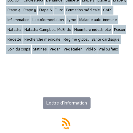
Bouillon
Cholestérol
Dentifrice
Diabète
Etape 1
Etape 2
Etape 3
Etape 4
Etape 5
Etape 6
Fluor
Formation médicale
GAPS
Inflammation
Lactofermentation
Lyme
Maladie auto-immune
Natasha
Natasha Campbell-McBride
Nourriture industrielle
Poison
Recette
Recherche médicale
Régime global
Santé cardiaque
Soin du corps
Statines
Végan
Végétarien
Vidéo
Vrai ou faux
Lettre d'information