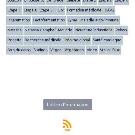
Bouillon
Cholestérol
Dentifrice
Diabète
Etape 1
Etape 2
Etape 3
Etape 4
Etape 5
Etape 6
Fluor
Formation médicale
GAPS
Inflammation
Lactofermentation
Lyme
Maladie auto-immune
Natasha
Natasha Campbell-McBride
Nourriture industrielle
Poison
Recette
Recherche médicale
Régime global
Santé cardiaque
Soin du corps
Statines
Végan
Végétarien
Vidéo
Vrai ou faux
Lettre d'information