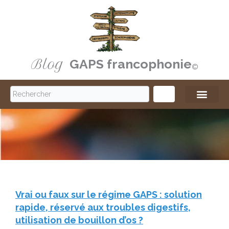
Aller
au
contenu
Blog
GAPS francophonie
©️
S
e
a
r
c
h
Vrai ou faux sur le régime GAPS : solution
rapide, réservé aux troubles digestifs,
utilisation de bouillon d’os ?